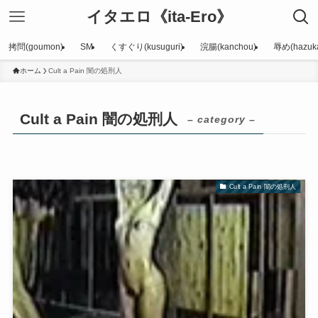
イタエロ《ita-Ero》
拷問(goumon)
SM
くすぐり(kusuguri)
浣腸(kanchou)
辱め(hazuka
ホーム
Cult a Pain 闇の処刑人
Cult a Pain 闇の処刑人
– category –
Cult a Pain 闇の処刑人