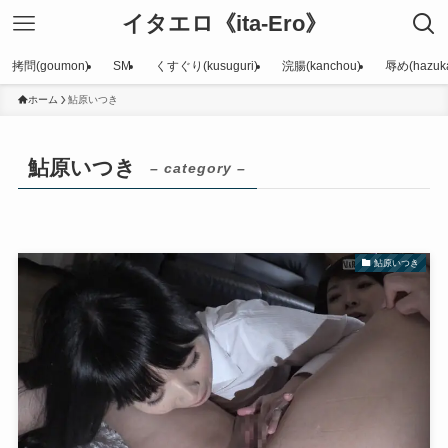
イタエロ《ita-Ero》
拷問(goumon)
SM
くすぐり(kusuguri)
浣腸(kanchou)
辱め(hazuka
ホーム
鮎原いつき
鮎原いつき
– category –
鮎原いつき