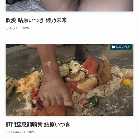
飲愛 鮎原いつき 姫乃未来
July 10, 2026
鮎原いつき
肛門窒息顔騎糞 鮎原いつき
October 21, 2025