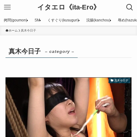
イタエロ《ita-Ero》
拷問(goumon)
SM
くすぐり(kusuguri)
浣腸(kanchou)
辱め(hazuka
ホーム
真木今日子
真木今日子
– category –
真木今日子