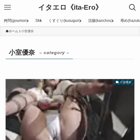
イタエロ《ita-Ero》
拷問(goumon)
SM
くすぐり(kusuguri)
浣腸(kanchou)
辱め(hazuka
ホーム
小室優奈
小室優奈
– category –
小室優奈