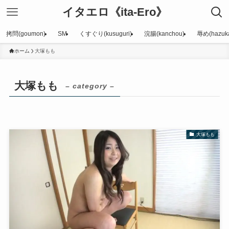
イタエロ《ita-Ero》
拷問(goumon)
SM
くすぐり(kusuguri)
浣腸(kanchou)
辱め(hazuka
ホーム
大塚もも
大塚もも
– category –
大塚もも