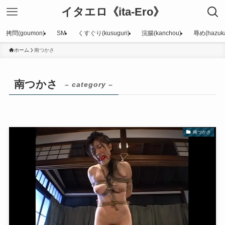
イタエロ《ita-Ero》
拷問(goumon)
SM
くすぐり(kusuguri)
浣腸(kanchou)
辱め(hazuka
ホーム
南つかさ
南つかさ
– category –
南つかさ