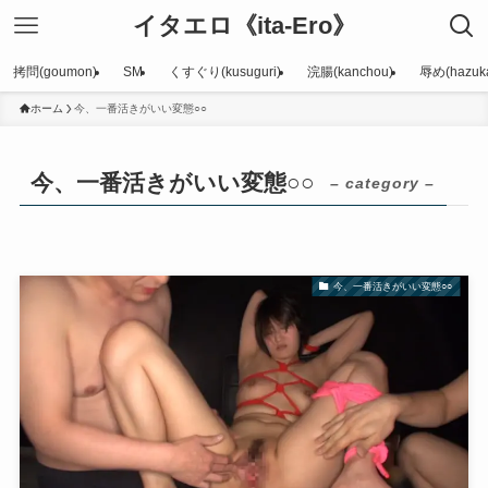
イタエロ《ita-Ero》
拷問(goumon)
SM
くすぐり(kusuguri)
浣腸(kanchou)
辱め(hazuka
ホーム
今、一番活きがいい変態○○
今、一番活きがいい変態○○
– category –
今、一番活きがいい変態○○