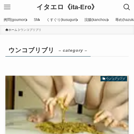
イタエロ《ita-Ero》
拷問(goumon)
SM
くすぐり(kusuguri)
浣腸(kanchou)
辱め(hazuka
ホーム
ウンコブリブリ
ウンコブリブリ
– category –
ウンコブリブリ