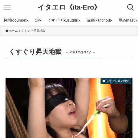
イタエロ《ita-Ero》
拷問(goumon)
SM
くすぐり(kusuguri)
浣腸(kanchou)
辱め(hazuka
ホーム
くすぐり昇天地獄
くすぐり昇天地獄
– category –
くすぐり昇天地獄